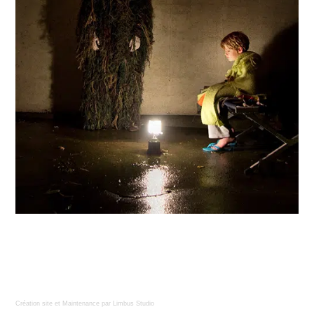
Création site
et
Maintenance
par
Limbus Studio