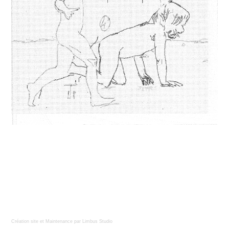
Création site
et
Maintenance
par
Limbus Studio